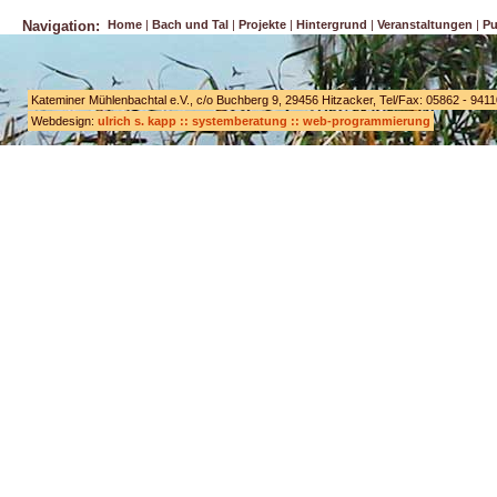
Navigation:
Home
Bach und Tal
Projekte
Hintergrund
Veranstaltungen
Pu
Kateminer Mühlenbachtal e.V., c/o Buchberg 9, 29456 Hitzacker, Tel/Fax: 05862 - 941
Webdesign:
ulrich s. kapp :: systemberatung :: web-programmierung